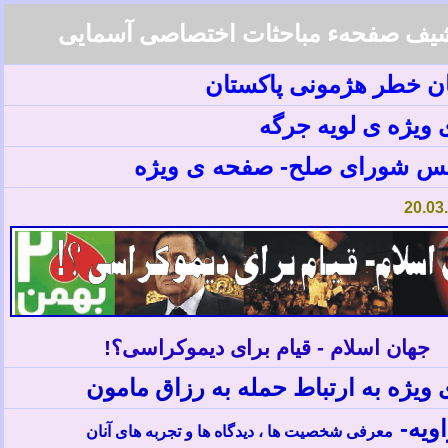
یف صفحهء مباحثات اختصاصی آسمایی
ان خطر هژمونی پاکستان
 ویژه ی
لویه جرگه
یس شورای صلح- صفحه ی ویژه
20
.
0
3
جهان اسلام - قیام برای دیموکراسی؟!
 ویژه به ارتباط حمله به رزاق مامون
اویه-
معرفی شخصیت ها ، دیدگاه ها و تجربه های آنان