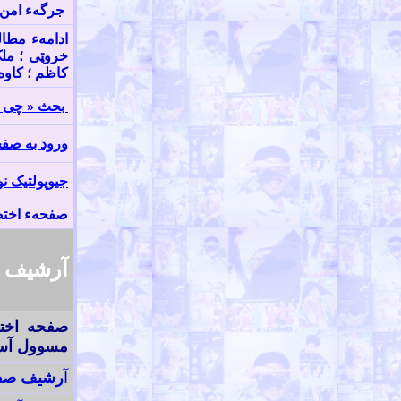
جرگهء امن 
ادامهء مطال
خروټی ؛ مل
کاظم ؛ کاوه
بحث «
چی ب
ورود به صف
جيوپولتيک نو
صفحهء اختص
آرشیف ص
صفحه اختص
مسوول آس
آ
رشيف صف