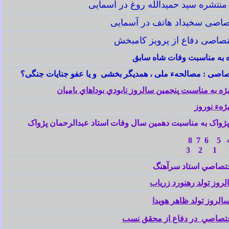
منتشره سید حمیدالله روغ در آسمایی
اصی سخیداد هاتف در آسمایی
صاصی دفاع از
پرویز کامبخش
 به مناسبت وفات شاه سابق
اصی : مصالحهء ملی ، همديگر بخشی و يا عفو جنايات جنگی؟
ژه به مناسبت
پنجمين سالروز
نابودي بوداهاي باميان
يژهء
نوروز
پژواک
به مناسبت دهمين سال وفات استاد
عبدالرحمان پژواک
8
7
6
5
اک
1
2
3
تصاصي استاد سرآهنگ
وز تولد رهنورد زرياب
لروز تولد ظاهر هويدا
ختصاصي
در دفاع از محقق نسب