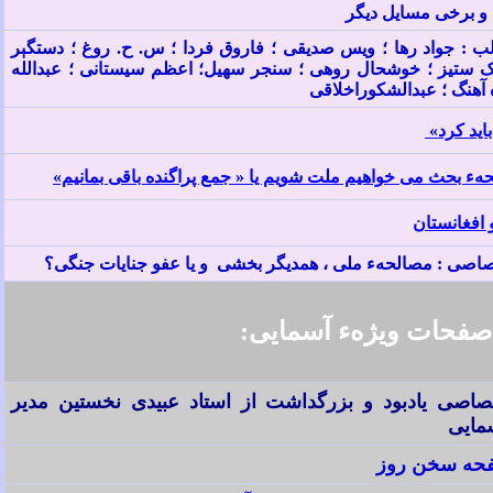
و برخی مسایل دیگر
ب : جواد رها ؛ ویس صدیقی ؛ فاروق فردا ؛ س. ح. روغ ؛ دستگېر
ک ستیز ؛ خوشحال روهی ؛ سنجر سهیل؛ اعظم سیستانی ؛ عبدالله
 آهنگ ؛ عبدالشکوراخلاقی
ايد کرد»
حهء بحث
می خواهيم ملت شويم يا «
جمع پراگنده باقی بمانيم»
 افغانستان
اصی : مصالحهء ملی ، همديگر بخشی و يا عفو جنايات جنگی؟
فحات ویژهء آسمایی:
اصی یادبود و بزرگداشت از استاد عبیدی نخستین مدیر
مایی
حه سخن روز