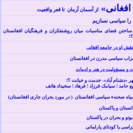
فغانی»
از آسمان آرمان تا قعر واقعیت
را سیاسی نسازیم
 ساختن فضای مناسبات ميان روشنفکران و فرهنگيان افغانستان
!
قش او در جامعه افغانی
حزاب سياسی مدرن در افغانستان
ت و مسؤوليت در هنر و ادبيات
 «دشنام آباد»- خدمت و خیانت ؟!
 حامد ؛ سیامک فرزاد ؛ فرهاد ؛ سخیداد هاتف
اه صحنهء سیاسی افغانستان ( در مورد بحران جاری افغانستان)
نستان و پاکستان
بوتو و بحران در پاکستان
اسی یا کودتای پارلمانی