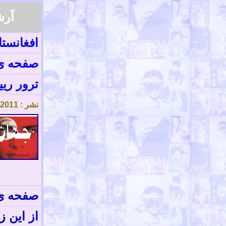
آرش
افغانست
صفحه ی
ترور ری
نشر :
1
.201
صفحه
ی
از این ز