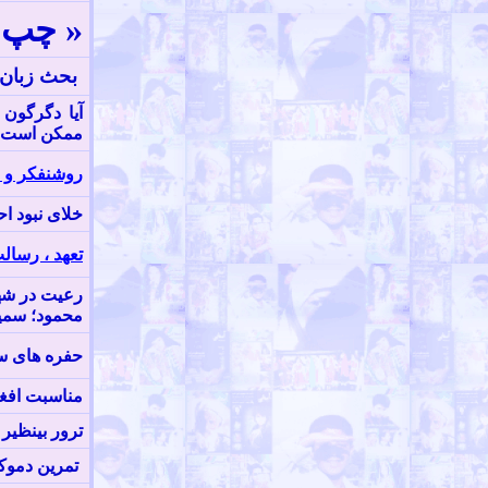
«
چپ ا
بحث زبان 
آيا دگرگون
ممکن است؟
روشنفکر و ن
خلای نبود ا
تعهد ، رسال
رعیت در شهر
محمود؛ سمیع
حفره های سی
مناسبت افغا
ترور بینظیر 
تمرين دموکر