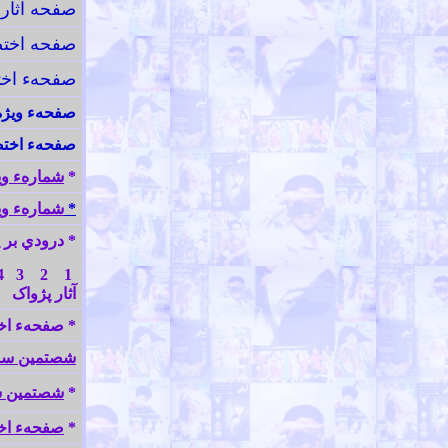
صفحه آثار 
صفحه اختص
صفحهء اخت
صفحهء ويژه
صفحهء اختص
*
شمارهء وي
*
شمارهء و
*
درودي بر 
4
3
2
1
آثار پژو
*
صفحهء اخ
شصتمين سالر
*
شصتمين سا
*
صفحهء ا