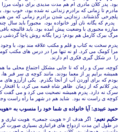
بود. پدر کلان مادری ام هم مدت مدیدی برای دولت مرزا 
مادرم تا زمانی که برادرم زندانی نه
شده بود، خوب بود. برا
پلچرخی گذشتاند. زندانی شدن برادرم زمانی که من هنوز
پدرم که یگانه نان آور خانواده بود، مجبورا
باید سال چند
مبارزه مجبوری با وضعیت پیش آمده بود. باید قالینچه باف
مرگ ببرک کارمل هم بودم؛ زیرا یگانه روش پاچا گردشی ر
پدرم سخت به کتاب و قلم و مکتب علاقه
مند بود، با وجو
مرا کومک می کرد.
او نه تنها مرا در درس های مکتب کوم
را در شکل گیری فکری ام دارند.
کوچه، سرک و راه که تا جایی مشکل اجتماع محلی ما هم
همیشه برایم پر از معما بودند. مانند کوچه ی سر قبر ها،
بودم که برای
آوردن آب
از آنجا بگذرم. یکی ازآرزو های
پدر کلانم که از زمان ظاهر شاه قصه می کرد، با افتخا
سرک نه
دارد. پدرم همیشه نصحیت می کرد و می گفت که ب
کوچه ی راست نه
بود. شاید هم در شهر ما راه راست وجو
حمید عبیدی: آیا خانواده ی شما خود را منسوب به «هو
حکیم نعیم:
اگر هدف از « هویت جمعی» هویت تباری و یا ق
در طول این مدت ازدواج های فراتباری بسیاری صورت گرف
دانستیم. همچنان پدر کلانم و پدرم از مردمان صاحب رسوخ