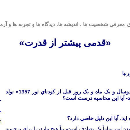
ی
معرفی شخصیت ها ، اندیشه
ها، دیدگاه ها و تجربه ها و آرم
«قدمی پیشتر از قدرت»
نیا
شما در زنده گينامه تان نوشته ايد که «دوسال و يک ماه و يک روز قبل از کودتاي ثور 1357» تولد
ايد، آيا اين دليل خاصي دارد؟
ده ایم، تمام
اً
یک تصادف است، بن
اً
هیچ نیازی را برای برجسته