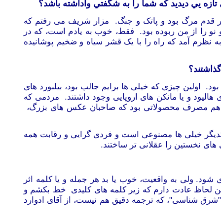
تازه يي ديديد که شما را به شگفتي واداشته باشد؟
هر قدم مرگ بود و پاتک و جنگ. مزار شریف می رفتم که
 نو را از من ربوده بود. فقط، خوب به
یادم است، که در
ه نظرم آمد که راه را با یک قشر سیاه و ضخیم پوشانیده
ذاشتند؟
. اولین چیزی که خیلی ها برایم جالب بود، بیلبورد های
هالیود و یا مانکن های اروپایی وجود داشتند. مردمی که
ان هم مصرف محصولاتی بود که صاحبان عکس های بزرگ،
یکدیگر خیلی ها مصنوعی است و فردی گرایی و رقابت همه
ای نخستین را عقلانی تر ساختند.
شود. ولی به واقعیت، خوب یا بد هر جمله و یا کلمه اثر
ین لحاظ عادت دارم که زیر کلمه های کلیدی خط بکشم و
 "شرق شناسی"، که ترجمه دقیق هم نیست،
از آقای ادوارد