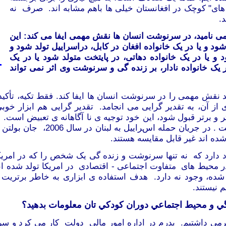
ای" کوچک در افغانستان خیلی ها باهم مشابه اند. صرف نه
شد.
نامید، در سرنوشت انسان ها نقش مهمی ایفا می کند: این
ود و یا در یک خانواده افغان در کابل، دراسراییل تولد شود و
 یا در یک خانواده دهاتی، در پایتخت متولد شود یا در یک
ر یک خانواده نادار، بر زنده گی و سرنوشت وی اثر نمی تواند
د نقش مهمی را در سرنوشت انسان ها ایفا کند. فقط تکیه، تأکی
 از آن
،
به تقدیر گرایی می انجامد.
تقدیر گرایی هم ابزار خوب
ر و برتر قبول شود، این خود توجیه ی نا آگاهانه ی تعبیض است.
جمعیت معین یک ابزار مهم برای ر
د شده اند غیر قابل مقایسه هستند.
دارد که نه تنها سرنوشت و زنده گی یک شخص را که در امریکا
محیط های متفاوت اجتماعی - اقتصادی در امریکا تولد شده اند،
د شده، وجود نه دارد. هدف استفاده ی ابزاری به خاطر برتریت
هم نیستند.
ي و محيط اجتماعي دوران کودکي تان معلومات بدهيد؟
می داشتیم. پدرم در اداره امور مالی دولت کار می
کرد و سر