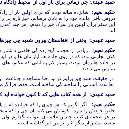
حمید عبیدی:
چي زماني براي بار اول از محيط زادگاه تا
حکیم نعیم:
شانزده ساله بودم که برای اولین بار از ز
دروس باقی مانده خود را به پایان برسانم. چیز تازه یی را 
این سفر برای اولین بار سرک قیر را دیدم. هر چند "مدرن
اند.
حمید عبیدی:
وقتي از افغانستان بيرون شديد چي چيزها
حکیم نعیم:
زیادتر از تعجب، گیچ زده گی خاصی داشتم. ش
کلان تجارتی بود، که در روی جاده ها، آپارتمان ها و در ایس
در جاده ها روان بودند، بسیار کم به آنانی که عکش های 
نمایش می دادند.
در حقیقت همه چیز برایم نو بود حتا مساجد و جماعت. ب
تعاملات انسانی را ساخته گی ساخته است. فقط فرا گرفت
حمید عبیدی:
از همه کتاب هايي که تا کنون خوانده ايد کد
حکیم نعیم:
اگر بگویم که هر چیزی را که خوانده ام و ی
خاص خودش را دارد. کوشش می کنم آن چی را که میخوان
در هر صحفه ی کتاب چندین علامه ی سوالیه بگذارم. ولی ب
سعید، بیشتر از دیگر آثار بر من اثر گذاشته است.