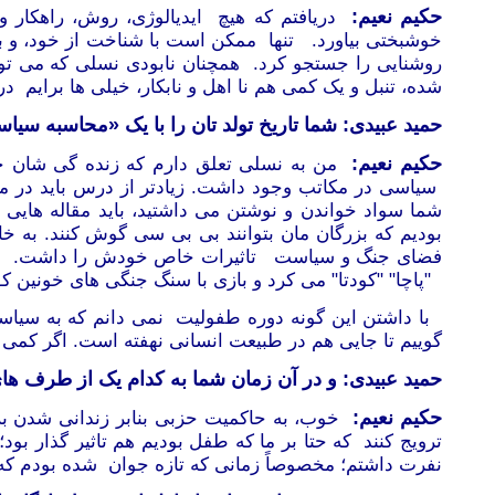
حکیم نعیم:
دریافتم که هیچ ایدیالوژی، روش، راهکار و 
خوشبختی بیاورد. تنها ممکن است با شناخت از خود، و با
روشنایی را جستجو کرد. همچنان نابودی نسلی که می توا
شده، تنبل و یک کمی هم نا اهل و نابکار، خیلی ها برایم درد
حمید عبیدی: شما تاریخ تولد تان را با یک «محاسبه 
حکیم نعیم:
من به نسلی تعلق دارم که زنده گی شان خ
سیاسی در مکاتب وجود داشت. زیادتر از درس باید در می
شما سواد خواندن و نوشتن می داشتید، باید مقاله هایی
بودیم که بزرگان مان بتوانند بی بی سی گوش کنند. ب
فضای جنگ و سیاست تاثیرات خاص خودش را داشت. خوب به 
"پاچا" "کودتا" می کرد و بازی با سنگ جنگی های خونین 
با داشتن این گونه دوره طفولیت نمی دانم که به سیاس
گوییم تا جایی هم در طبیعت انسانی نهفته است. اگر کم
حمید عبیدی: و در آن زمان شما به کدام یک از طرف های
حکیم نعیم:
خوب، به حاکمیت حزبی بنابر زندانی شدن براد
ترویج کنند که حتا بر ما که طفل بودیم هم تاثیر گذار بو
نفرت داشتم؛ مخصوصاً زمانی که تازه جوان شده بودم که 