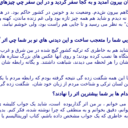
ن بيرون آمديد و به کجا سفر کرديد و در اين سفر چي چيزهاي 
ادگاهم بیرون شدم. وضعیت بد و خونین در کشور حاکم بود. در 
نه
دیدم و شاید هم همه چیز تازه بود ولی غم زنده ماندن
،
کهنه و
" به نظر می رسید و تا جایی هم راست بود، ولی خوشم نیامد، ب
يي شما را متعجب ساخت و اين ديدني هاي نو بر شما چي اثر گ
اید هم به
خاطری که ترکیه کشور گیچ شده در بین شرق و غرب بود
تگاه ها
نصب کرده بودند؛ و روی آنها عکس های بزرگ ستاره های 
شان
را هر لحظه می دیدند، شباهت داشتند. و یگانه رابطه ش
ا این همه شگفت زده گی نتیجه گرفته بودم که رابطه مردم با 
ن لسان ترکی و شناخت مردم از زبان خود شان، شگفت زده گی ه
ام ها بر شما بيشترين اثر را نهادند؟
ا می خوانم ، بر من اثر گذاربوده است، شاید یک جواب کلیشه ی 
م، دقیق بخوانم و به منطق
ی
که چرا نوشته شده، فکر کنم. بد
ه
خاطری که یک جواب مشخص داده باشم، کتاب اورینتالیسم یا