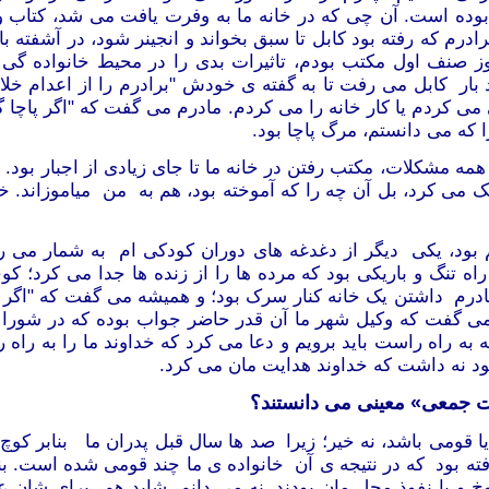
بوده است. آن چی که در خانه ما به وفرت یافت می شد، کتاب و ق
درم که رفته بود کابل تا سبق بخواند و انجینر شود، در آشفته با
 صنف اول مکتب بودم، تاثیرات بدی را در محیط خانواده گی ما
 بار کابل می رفت تا به گفته ی خودش "برادرم را از اعدام خلا
ی می کردم یا کار خانه را می کردم. مادرم می گفت که "اگر پاچا
ا که می
دانستم، مرگ پاچا بود.
د همه مشکلات، مکتب رفتن در خانه ما تا جای زیادی از اجبار بود
ک می کرد، بل آن چه را که آموخته بود،
هم
به من میاموزاند. خ
 بود، یکی دیگر از دغدغه های دوران کودکی ام به شمار می ر
 راه تنگ و باریکی بود که مرده ها را از زنده ها جدا می کرد؛
 مادرم داشتن یک خانه کنار سرک بود؛ و همیشه می گفت که "اگ
ر می گفت که وکیل شهر ما آن قدر حاضر جواب بوده که در شورا
ه راه راست باید برویم و دعا می کرد که خداوند ما
را به راه
د نه
داشت که خداوند هدایت مان می کرد.
یت جمعی» معینی می دانستند؟
ومی باشد، نه خیر؛ زیرا صد ها سال قبل پدران ما بنابر کوچ اجب
ته بود
که در نتیجه
ی
آن خانواده
ی
ما چند قومی شده است. بنا
 و با نفوذ محل مان بودند. نه می
دانم، شاید هم برای شان ع