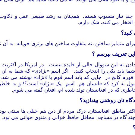
ه چند تبار منسوب هستم. همچنان به رشد طبیعی عقل و ذکاوت ِ
 افتخار می کنند، شک دارم.
کنید؟
ی متمایز ساختن ،نه متفاوت ساختن های برتری جویانه، به آن نیا
این تعریف بپرسم ؟
ن به این سووال خالی از فایده نیست. در امریکا در اکثریت ف
ما باید یکی را انتخاب کنید. اگر اسم «نژادی» که شما به آن تع
ورم کالج در جایی که باید اسم قوم یا «نژاد» نوشته می شد، 
بول نه کرد که «انسان هم اسم یک «نژاد» است؟! و به خاطر ا
اطری که در افغانستان تولد شده ام، افغان گفته می شوم.
اه تان روشنی بیندازید؟
کثر مناطق افغانستان. درک مردم از دین هم خیلی ها سنتی بود
ند گاه در مساجد محافل حافظ خوانی و مثنوی خوانی می بود.