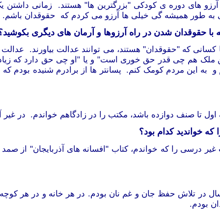
و های دوره ی کودکی "بزرگترین ها" هستند. زمانی داشتن یک 
لی به طور همیشه گی خیلی ها آرزو می کردم که حقوقدان باشم.
که با حقوقدان شدن در راه آرزوها و آرمان های دیگری بکوشید؟
 کسانی که "حقوقدان" هستند، می توانند عدالت بیاورند. عدالت 
ین ملک هم چی قدر حق خوری است" و یا "او چی حق دارد که زیادتر
ه این مردم کومک کنم. پسانتر ها از برادرم شنیده بودم که اک
ل تا صنف دوازده باشد، مکتب را در زادگاهم خواندم. در غیر آ
 که خوانديد کدام بود؟
غیر درسی را که خواندم، کتاب "افسانه های آذربایجان" از صم
 در تلاش حفظ جان و غم نان بودم. در هر خانه و در هر کوچه جن
ن بودم.