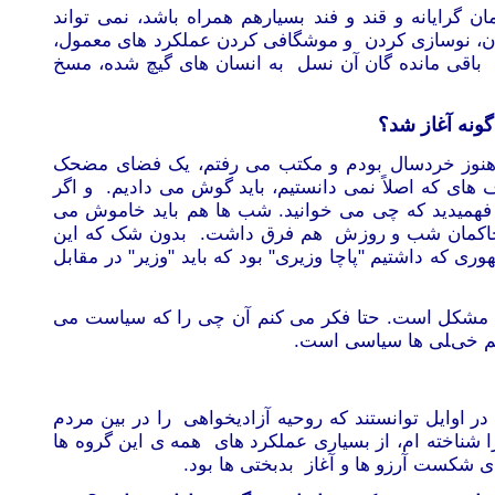
 گرایانه و قند و فند بسیارهم همراه باشد، نمی تواند
شیدن، نوسازی کردن و موشگافی کردن عملکرد های معمول،
ی باقی مانده گان آن نسل به انسان های گیچ شده، مسخ
ونه آغاز شد؟
 هنوز خردسال بودم و مکتب می رفتم، یک فضای مضحک
های که اصلاً نمی دانستیم، باید گوش می دادیم. و اگر
ی فهمیدید که چی می خوانید. شب ها هم باید خاموش می
د، حاکمان شب و روزش هم فرق داشت. بدون شک که این
که داشتیم "پاچا وزیری" بود که باید "وزیر" در مقابل
ها مشکل است. حتا فکر می کنم آن چی را که سیاست می
 هم خیلی ها سیاسی است.
ر اوایل توانستند که روحیه آزادیخواهی را در بین مردم
ا شناخته ام، از بسیاری عملکرد های همه
ی
این گروه ها
 شکست آرزو ها و آغاز بدبختی ها بود.