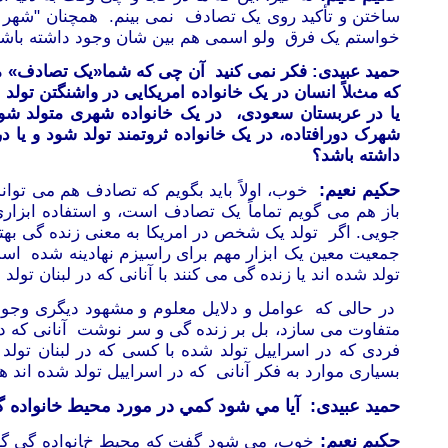
ساختن و تأکید روی یک تصادف نمی بینم. همچنان "شهر ه
خواستم یک فرق ولو اسمی هم بین شان وجود داشته با
حمید عبیدی: فکر نمی کنید
آن چی که شما«یک تصادف» می 
که مثلاً انسان در یک خانواده امریکایی در واشنگتن تولد ش
یا در عربستان سعودی، در یک خانواده شهری متولد شود و
شهرک دورافتاده، در یک خانواده ثروتمند تولد شود و یا د
داشته باشد؟
حکیم نعیم:
خوب، اولاً باید بگویم که تصادف هم می توان
باز هم می گویم تماماً یک تصادف است، و استفاده ابزاری
جویی. اگر تولد یک شخص در امریکا به
معنی
زنده گی بهت
تولد شده اند یا زنده گی می کنند با آنانی که در لبنان تول
در حالی که عوامل و دلایل معلوم و مشهود دیگری وجود 
متفاوت می سازد، بل بر
زنده گی و سر نوشت آنانی که در 
فردی که در اسراییل تولد شده با کسی که در لبنان تول
بسیاری موارد به فکر آنانی که در اسراییل تولد شده اند 
حمید عبیدی:
آيا مي شود کمي در مورد محيط خانواده گ
حکیم نعیم:
خوب، می
شود گفت که محیط خانواده گی گر