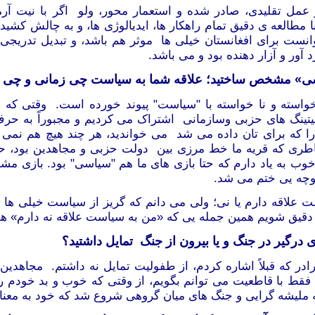
عمل تقلیدی، صادر شده و استعمار محور، ولو اگر با نیت آرمان
 مطالعه ی دقیق تمام راهکار ها، ایدیالوژی ها، و به چالش ک
نست برای افغانستان خیلی ها موثر هم باشد، و تبدیل تدریج
 آور و آزار دهنده بود و می باشد.
سیاسی» مشخص ساختید؛ علاقه شما به سیاست چی زمانی و چی گ
واسته و نا خواسته با "سیاست" پیوند خورده است. وقتی که
تینگ های حزبی وسازمانی اشتراک می کردیم و مجبوراً به حرف 
 را که برای تان داده می شد می خواندید، هر چند هیچ هم نم
ه خاطری که قریه ما خط مرزی بین دولت حزبی و مجاهدین بو
یاد دارم که حتا بازی های ما هم "سیاسی" بود. بازی مشهوری 
کوچه یی ختم می شد.
ت علاقه دارم یا نی؛ ولی می دانم که گریز از سیاست خیلی 
ی دقیق شویم همین جمله یی که «من به سیاست علاقه نه دارم»
 درگیر در جنگ و یا بیرون از جنگ تمایل داشتید؟
ر که قبلاً اشاره کردم، از طفولیت تمایل نه داشتم. مجاهدین د
د؛ فقط با قاطعیت می
توانم بگویم، از وقتی که خوب و بد خودم ر
ملیشه گرایی و جنگ های میان گروهی شروع شد که خود به معنای