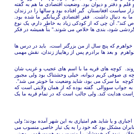
لم و دفتر و دیوان بود. وضعیت اقتصادی ما هم به گفته
زار سیاست افغانستان گیر افتاده بود و سالها را در زندان
 به دنبال داشت. فقر اقتصادی گریبانگیر ما شده بود.
ص کند". آن چی که از کودکی زیاد به خاطر دارم، یک نوع
 گردشی شود، بندی
ها خلاص می شوند." بناً همیشه در فکر
. خواهرم که پنچ سال از من بزرگتر است، باید در درس ها
واهرم و بعد ها برادرم پس از رهاییاز زندان، نقش مهمی
وند. کوچه های قریه ما با اسم های عجیب و غریب شان
 کوچه ی صوفی کریم دیوانه، خیلی وحشتناک بود ولی مجبور
ر کوچه ما سرک می
بود، شاید وضعیت ما خوبتر می شد".
 به جواب سووالی گفته بوده که از همان ولایتی است که
 راست هدایت کند. ولی جالب است که در تمام قریه ما یک
اری و یا شاید هم امتیازی به این شهر آمده بودند؛ ولی
بران مشکل بود که خود را به یک تبار خاصی منسوب می
قلانی نبود که خودشان را منسوب به هویت قومی معینی