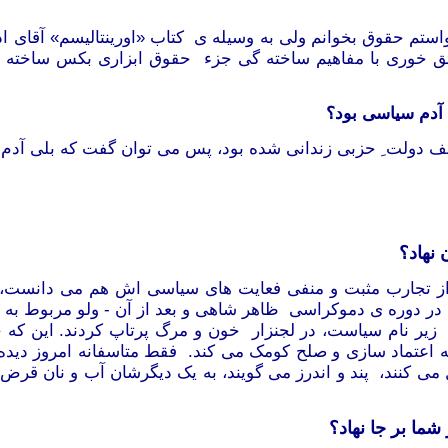
استم حقوق بخوانم ولی به وسیله
ی
کتاب «اورینتالیسم» آقای اد
حق خوری با مفاهیم ساخته گی جزء حقوق ابزاری بکس ساخته 
ی آدم سیاسی بود؟
ف دولت ِ حزبی زندانی شده بود، پس می توان گفت که بلی آدم 
 نهاد؟
ه از تجارب مثبت و منفی فعایت های سیاسی اش هم می دانست، 
در دوره ی دموکراسی ظاهر شاهی و بعد از آن - ولو مربوط به هر
ا زیر نام سیاست، در لجنزار خون و مرگ پرتاپ کردند. این 
 اعتماد سازی و صلح کومک می کند. فقط متاسفانه امروز دید
لیل می کنند، پند و اندرز می گویند، به یک دیگرشان آب و نان قر
شما بر جا نهاد؟