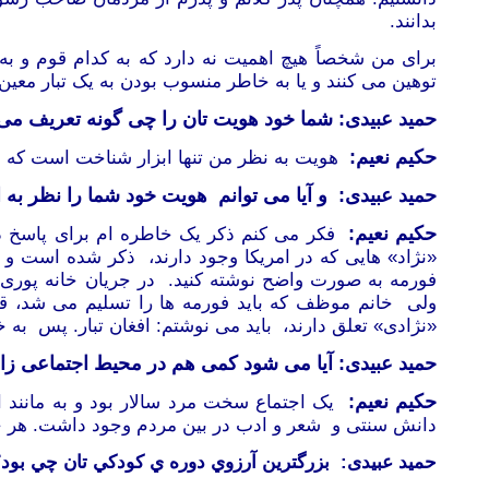
بدانند.
برای من شخصاً هیچ اهمیت نه دارد که به کدام قوم و ب
توهین می کنند و یا به خاطر منسوب بودن به یک تبار معین
حمید عبیدی: شما خود هویت تان را چی گونه تعریف می 
حکیم نعیم:
هویت به نظر من تنها ابزار شناخت است که برا
حمید عبیدی:
و آیا می توانم هویت خود شما را نظر به 
حکیم نعیم:
فکر می کنم ذکر یک خاطره ام برای پاسخ داد
«نژاد» هایی که در امریکا وجود دارند، ذکر شده است و ش
فورمه به صورت واضح نوشته کنید. در جریان خانه پوری ف
ولی خانم موظف که باید فورمه
ها را تسلیم می شد، ق
«نژادی» تعلق دارند، باید می
نوشتم:
افغان تبار. پس به خ
حمید عبیدی: آیا می شود کمی هم در محیط اجتماعی زادگ
حکیم نعیم:
یک اجتماع سخت مرد سالار بود و به مانند ا
دانش سنتی و شعر و ادب در بین مردم وجود داشت. هر چ
حمید عبیدی:
بزرگترين آرزوي دوره ي کودکي تان چي بود؟