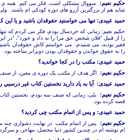
حکیم نعیم:
سووال
مشکلی است. فکر می کنم همه ی آرز
شاید هم از بزرگترین آرزو های دوره کودکی ام باشند. و
حمید عبیدی: تنها می خواستید حقوقدان باشید و یا این 
حکیم نعیم: زمانی که خردسال بودم، فکر می کردم که تنها
را از قبیل "فلان شخص حق مرا را نه داد و خورد"، "در ا
فقیر بودند، می شنیدم، می خواستم کاش حقوقدان باشم و ب
را به حقوق خواندن و حقوقدان بودن دوبرابر ساخته بود.
حمید عبیدی: مکتب را در کجا خواندید؟
حکیم نعیم:
اگر هدف از مکتب یک دوره ی معین، از صنف او
حمید عبیدی:
آيا به ياد داريد نخستين کتاب غير درسيي را
حکیم نعیم:
بلی، زمانی که صنف سه بودم
،
نخستین کتاب 
قصه کرده بود.
حمید عبیدی: و پس از اتمام مکتب چی کردید؟
حکیم نعیم:
پس از اتمام مکتب در نهایت دشواری چند سال
ام نوشته ام در چندین کشور دنیا محصل، مهاجر، و سرگردا