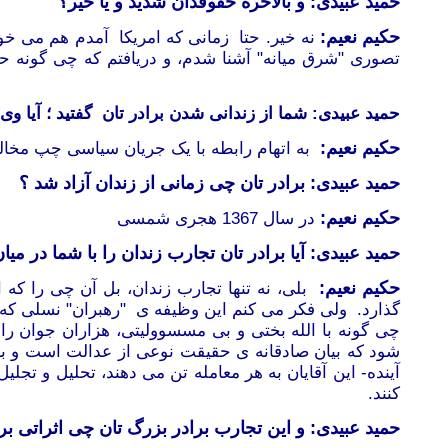
حمید عبیدی: و بالاخره حقوقدان شدید و یا خیر؟
حکیم نعیم:
نه خیر. حتا زمانی که امریکا آمدم هم می خو
تصوری "شرق میانه" آشنا شدم، و دریافتم که چی گونه 
حمید عبیدی: شما از زندانی شدن برادر تان گفتید ؛ آیا و
حکیم نعیم:
به اتهام رابطه با یک جریان سیاسی چپ مخال
حمید عبیدی: برادر تان چی زمانی از زندان آزاد شد ؟
حکیم نعیم:
در سال 1367 هجری شمسی
حمید عبیدی: آیا برادر تان تجارب زندان را با شما در میان
حکیم نعیم:
بلی، نه تنها تجارب زندان، بل آن چی را ک
گذارد. ولی فکر می کنم این وظیفه ی "رهبران" نسلی که 
چی گونه با الله بختی و بی مسسوولیتی، هزاران جوان ر
شود که بیان صادقانه ی حقیقت نوعی از عدالت است و به
آینده- این آقایان به هر معامله تن می دهند، تحلیل و تج
کنند.
حمید عبیدی: و این تجارب برادر بزرگ تان چی اثراتی بر 