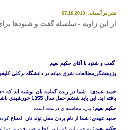
نشر در آسمایی:
.2010
10
7.
0
از این زاویه
- سلسله گفت و شنودها برا
گفت و شنود با آقای حکیم نعیم
پژوهشگر ِمطالعات شرق میانه در دانشگاه برکلی کلیفور
حمید عبیدی:
يافته ايد. اين بايد ششم حمل سال 1355 خورشيدي باشد- آيا اين محاسبه درست است؟
حکیم نعیم:
بلی، محاسبه ی درست است
حمید عبیدی:
شما از نام بردن محل تولد تان امتناع کرده 
حکیم نعیم:
نه
خیر، این که ما در کجا و چی وقت به دنیا آم